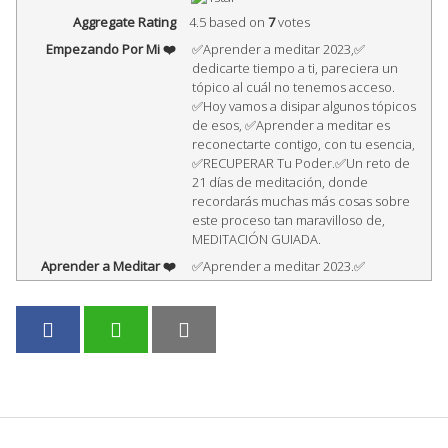
Aggregate Rating
4.5
based on
7
votes
Empezando Por Mi ❤️
✅Aprender a meditar 2023,✅
dedicarte tiempo a ti, pareciera un
tópico al cuál no tenemos acceso.
✅Hoy vamos a disipar algunos tópicos
de esos, ✅Aprender a meditar es
reconectarte contigo, con tu esencia,
✅RECUPERAR Tu Poder.✅Un reto de
21 días de meditación, donde
recordarás muchas más cosas sobre
este proceso tan maravilloso de,
MEDITACIÓN GUIADA.
Aprender a Meditar ❤️
✅Aprender a meditar 2023.✅