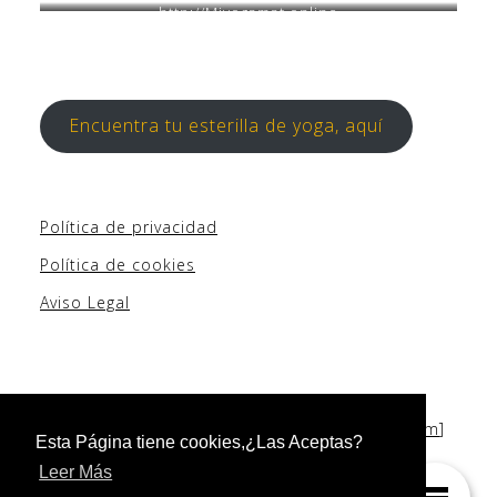
http://Miyogamat.online
Encuentra tu esterilla de yoga, aquí
Política de privacidad
Política de cookies
Aviso Legal
Copyright © [2019-2022] [
Empezandopormi.com
]
Esta Página tiene cookies,¿Las Aceptas?
Leer Más