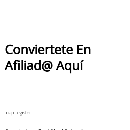
Conviertete En
Afiliad@ Aquí
[uap-register]