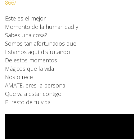
866/
Este es el mejor
Momento de la humanidad y
Sabes una cosa?
Somos tan afortunados que
Estamos aquí disfrutando
De estos momentos
Mágicos que la vida
Nos ofrece
AMATE, eres la persona
Que va a estar contigo
El resto de tu vida.