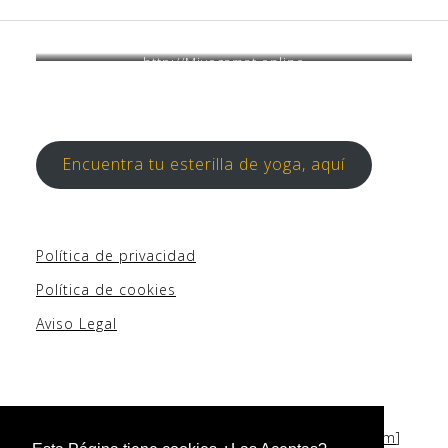
http://Miyogamat.online
Encuentra tu esterilla de yoga, aquí
Política de privacidad
Política de cookies
Aviso Legal
Copyright © [2019-2022] [
Empezandopormi.com
]