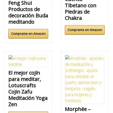
Feng Shui
Tibetano con
Productos de
Piedras de
decoración Buda
Chakra
meditando
Comprame en Amazon
Comprame en Amazon
El mejor cojín
para meditar,
Lotuscrafts
Cojin Zafu
Meditación Yoga
Zen
Morphée –